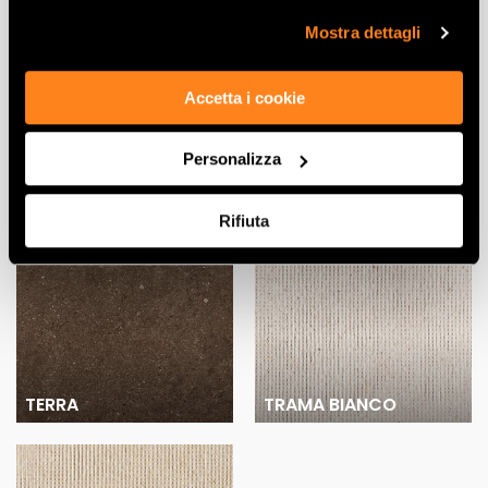
cookie di profilazione può negare il consenso sul tasto
“Rifiuta".
Mostra dettagli
Accetta i cookie
Personalizza
TORTORA
SASSI TORTORA
Rifiuta
TERRA
TRAMA BIANCO