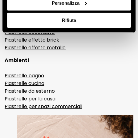
Gres porcellanato effetto legno
Personalizza
Gres porcellanato effetto pietra
Gres porcellanato effetto resina e cemento
Rifiuta
Piastrelle 3D
Piastrelle decorative
Piastrelle effetto brick
Piastrelle effetto metallo
Ambienti
Piastrelle bagno
Piastrelle cucina
Piastrelle da esterno
Piastrelle per la casa
Piastrelle per spazi commerciali