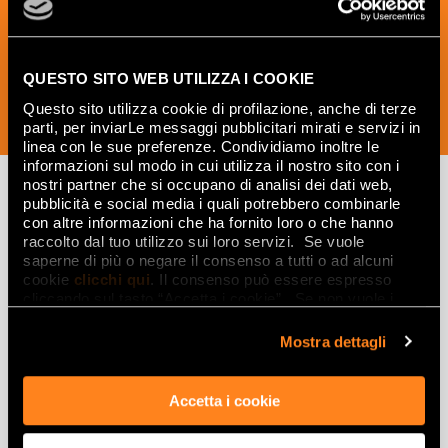
creativas del mundo de la cerámica y el
interiorismo.
QUESTO SITO WEB UTILIZZA I COOKIE
Questo sito utilizza cookie di profilazione, anche di terze
SUSCRÍBETE AHORA
parti, per inviarLe messaggi pubblicitari mirati e servizi in
linea con le sue preferenze. Condividiamo inoltre le
informazioni sul modo in cui utilizza il nostro sito con i
nostri partner che si occupano di analisi dei dati web,
pubblicità e social media i quali potrebbero combinarle
con altre informazioni che ha fornito loro o che hanno
Lasciati
raccolto dal tuo utilizzo sui loro servizi. Se vuole
saperne di più o negare il consenso a tutti o ad alcuni
ispirare
cookie
clicchi qui
. Il consenso può essere espresso
da ambienti
cliccando sul tasto “Accetta i cookie”. Se non vuole i
cookie di profilazione può negare il consenso sul tasto
ed effetti
“Rifiuta".
Mostra dettagli
Effetti
Accetta i cookie
Gres porcellanato effetto marmo