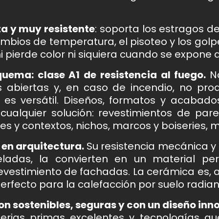
.
a y muy resistente
: soporta los estragos d
ambios de temperatura, el pisoteo y los golp
i pierde color ni siquiera cuando se expone a 
uema: clase A1 de resistencia al fuego.
N
s abiertas y, en caso de incendio, no pr
 es versátil. Diseños, formatos y acabado
 cualquier solución: revestimientos de pa
es y contextos, nichos, marcos y boiseries, 
 en arquitectura.
Su resistencia mecánica y
heladas, la convierten en un material pe
 revestimiento de fachadas. La cerámica es,
erfecto para la calefacción por suelo radian
n sostenibles, seguras y con un diseño inn
erias primas excelentes y tecnologías qu