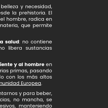
 belleza y necesidad,
e la prehistoria. El
del hombre, radica en
a materia, que permite
la salud
: no contiene
o libera sustancias
iente y al hombre
en
terias primas, pasando
do con los más altos
omunidad Europea
.
tarnos y para beber,
ncias, no mancha, se
resivos, manteniendo