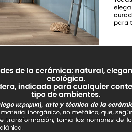
Hemos condensado las tendencias más visionarias
elegan
del próximo año en cuatro estilos únicos, pensados
para los que buscan algo más que un simple
durad
ment is of incalculable value
Cada proyecto nace de un
revestimiento, quieren emoción.
para 
to efecto mármol brillante y satinado,
Un formato que re
. Diseñamos el espacio
inspiración, de la investigac
etal
de los revestimie
n el medioambiente.
experimentación de nuevas
y materiales.
udes de la cerámica: natural, elegant
ecológica.
dera, indicada para cualquier cont
tipo de ambientes.
riego κεραμική, arte y técnica de la cerámi
ra, material inorgánico, no metálico, que, se
 transformación, toma los nombres de loza,
elánico.