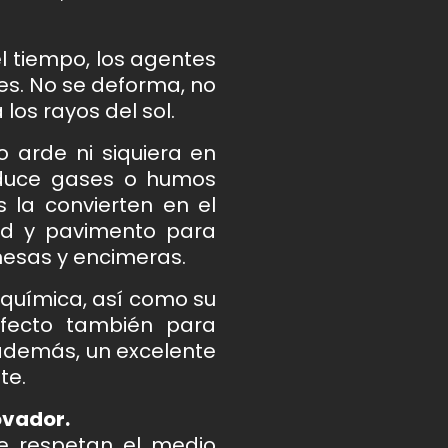
el tiempo, los agentes
es. No se deforma, no
los rayos del sol.
o arde ni siquiera en
oduce gases o humos
s la convierten en el
red y pavimento para
mesas y encimeras.
 química, así como su
rfecto también para
 además, un excelente
te.
ovador.
e respetan el medio