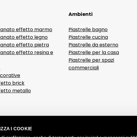
Ambienti
lanato effetto marmo
Piastrelle bagno
lanato effetto legno
Piastrelle cucina
anato effetto pietra
Piastrelle da esterno
anato effetto resina e
Piastrelle per la casa
Piastrelle per spazi
D
commerciali
ecorative
fetto brick
ffetto metallo
ZZA I COOKIE