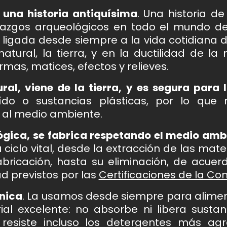
una historia antiquísima
. Una historia de
lazgos arqueológicos en todo el mundo desd
, ligada desde siempre a la vida cotidiana 
natural, la tierra, y en la ductilidad de l
ormas, matices, efectos y relieves.
al, viene de la tierra, y es segura para 
ído o sustancias plásticas, por lo que n
 al medio ambiente.
ógica, se fabrica respetando el medio amb
 ciclo vital, desde la extracción de las ma
abricación, hasta su eliminación, de acuer
d previstos por las
Certificaciones de la C
énica
. La usamos desde siempre para alimen
al excelente: no absorbe ni libera susta
 resiste incluso los detergentes más ag