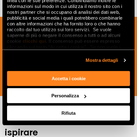
linea con le sue preferenze. Condividiamo inoltre le
informazioni sul modo in cui utilizza il nostro sito con i
nostri partner che si occupano di analisi dei dati web,
pubblicità e social media i quali potrebbero combinarle
con altre informazioni che ha fornito loro o che hanno
Melden Sie sich für unseren Newsletter
raccolto dal tuo utilizzo sui loro servizi. Se vuole
an, um Neuigkeiten, Aktualisierungen
saperne di più o negare il consenso a tutti o ad alcuni
und kreative Ideen aus der Welt der
cookie
clicchi qui
. Il consenso può essere espresso
cliccando sul tasto “Accetta i cookie”. Se non vuole i
Keramik und des Interior Designs zu
cookie di profilazione può negare il consenso sul tasto
erhalten.
“Rifiuta".
Mostra dettagli
Accetta i cookie
JETZT ABONNIEREN
Personalizza
Rifiuta
Lasciati
ispirare