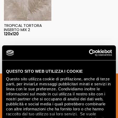
TROPICAL TORTORA
INSERTO MIX 2
120x120
QUESTO SITO WEB UTILIZZA I COOKIE
Questo sito utilizza cookie di profilazione, anche di terze
Melden Sie sich für unseren Newsletter
parti, per inviarLe messaggi pubblicitari mirati e servizi in
an, um Neuigkeiten, Aktualisierungen
linea con le sue preferenze. Condividiamo inoltre le
informazioni sul modo in cui utilizza il nostro sito con i
und kreative Ideen aus der Welt der
nostri partner che si occupano di analisi dei dati web,
Keramik und des Interior Designs zu
pubblicità e social media i quali potrebbero combinarle
erhalten.
con altre informazioni che ha fornito loro o che hanno
raccolto dal tuo utilizzo sui loro servizi. Se vuole