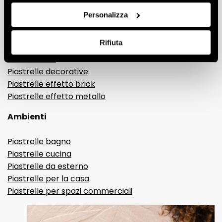
Gres porcellanato effetto marmo
Personalizza
Gres porcellanato effetto legno
Gres porcellanato effetto pietra
Rifiuta
Gres porcellanato effetto resina e cemento
Piastrelle 3D
Piastrelle decorative
Piastrelle effetto brick
Piastrelle effetto metallo
Ambienti
Piastrelle bagno
Piastrelle cucina
Piastrelle da esterno
Piastrelle per la casa
Piastrelle per spazi commerciali