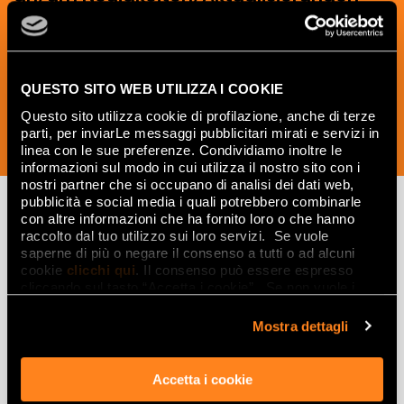
und kreative Ideen aus der Welt der
Keramik und des Interior Designs zu
erhalten.
QUESTO SITO WEB UTILIZZA I COOKIE
Questo sito utilizza cookie di profilazione, anche di terze
parti, per inviarLe messaggi pubblicitari mirati e servizi in
JETZT ABONNIEREN
linea con le sue preferenze. Condividiamo inoltre le
informazioni sul modo in cui utilizza il nostro sito con i
nostri partner che si occupano di analisi dei dati web,
pubblicità e social media i quali potrebbero combinarle
con altre informazioni che ha fornito loro o che hanno
raccolto dal tuo utilizzo sui loro servizi. Se vuole
Lasciati
saperne di più o negare il consenso a tutti o ad alcuni
cookie
clicchi qui
. Il consenso può essere espresso
ispirare
cliccando sul tasto “Accetta i cookie”. Se non vuole i
da ambienti
cookie di profilazione può negare il consenso sul tasto
“Rifiuta".
Mostra dettagli
ed effetti
Effetti
Accetta i cookie