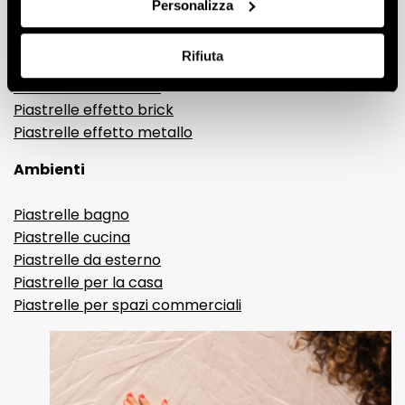
Personalizza
Gres porcellanato effetto pietra
Gres porcellanato effetto resina e cemento
Rifiuta
Piastrelle 3D
Piastrelle decorative
Piastrelle effetto brick
Piastrelle effetto metallo
Ambienti
Piastrelle bagno
Piastrelle cucina
Piastrelle da esterno
Piastrelle per la casa
Piastrelle per spazi commerciali