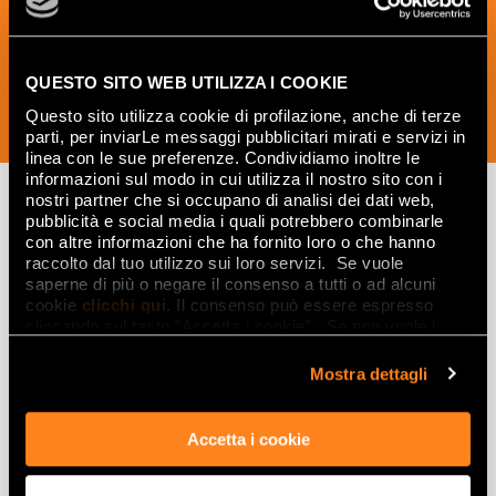
erhalten.
QUESTO SITO WEB UTILIZZA I COOKIE
Questo sito utilizza cookie di profilazione, anche di terze
JETZT ABONNIEREN
parti, per inviarLe messaggi pubblicitari mirati e servizi in
linea con le sue preferenze. Condividiamo inoltre le
informazioni sul modo in cui utilizza il nostro sito con i
nostri partner che si occupano di analisi dei dati web,
pubblicità e social media i quali potrebbero combinarle
con altre informazioni che ha fornito loro o che hanno
Lasciati
raccolto dal tuo utilizzo sui loro servizi. Se vuole
ispirare
saperne di più o negare il consenso a tutti o ad alcuni
cookie
clicchi qui
. Il consenso può essere espresso
da ambienti
cliccando sul tasto “Accetta i cookie”. Se non vuole i
cookie di profilazione può negare il consenso sul tasto
ed effetti
“Rifiuta".
Mostra dettagli
Effetti
Accetta i cookie
Gres porcellanato effetto marmo
Gres porcellanato effetto legno