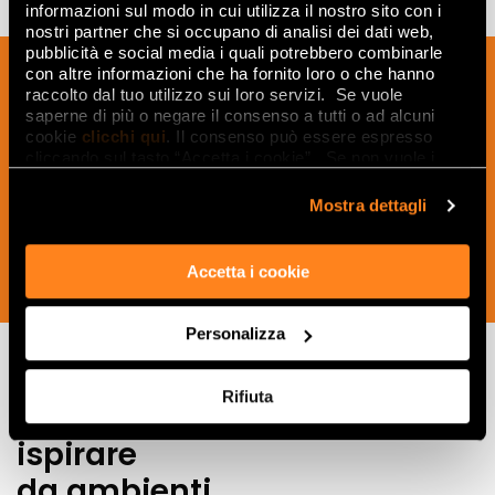
informazioni sul modo in cui utilizza il nostro sito con i
nostri partner che si occupano di analisi dei dati web,
pubblicità e social media i quali potrebbero combinarle
Melden Sie sich für unseren Newsletter
con altre informazioni che ha fornito loro o che hanno
raccolto dal tuo utilizzo sui loro servizi. Se vuole
an, um Neuigkeiten, Aktualisierungen
saperne di più o negare il consenso a tutti o ad alcuni
und kreative Ideen aus der Welt der
cookie
clicchi qui
. Il consenso può essere espresso
Keramik und des Interior Designs zu
cliccando sul tasto “Accetta i cookie”. Se non vuole i
cookie di profilazione può negare il consenso sul tasto
erhalten.
“Rifiuta".
Mostra dettagli
Accetta i cookie
JETZT ABONNIEREN
Personalizza
Rifiuta
Lasciati
ispirare
da ambienti