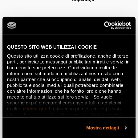
Decorations
CLASSIC STATUARIO
QUESTO SITO WEB UTILIZZA I COOKIE
INSERTO
25x75
Questo sito utilizza cookie di profilazione, anche di terze
parti, per inviarLe messaggi pubblicitari mirati e servizi in
linea con le sue preferenze. Condividiamo inoltre le
Leisten
informazioni sul modo in cui utilizza il nostro sito con i
nostri partner che si occupano di analisi dei dati web,
pubblicità e social media i quali potrebbero combinarle
con altre informazioni che ha fornito loro o che hanno
CLASSIC STATUARIO
GRECA STATUARIO LISTELLO
raccolto dal tuo utilizzo sui loro servizi. Se vuole
LISTELLO
8x25
saperne di più o negare il consenso a tutti o ad alcuni
8x25
cookie
clicchi qui
. Il consenso può essere espresso
cliccando sul tasto “Accetta i cookie”. Se non vuole i
cookie di profilazione può negare il consenso sul tasto
“Rifiuta".
Mostra dettagli