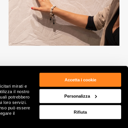
Accetta i cookie
citari mirati e
ETHIK & COMPLIANCE
PRIVACY POLICY
ilizza il nostro
GDPR
COOKIE
Personalizza
quali potrebbero
RECHTLICHE HINWEISE
ÜBERPRÜFEN SIE IHRE COOKIE-AUSWAHL
i loro servizi.
FIRMENINFORMATION
FAQ
enso può essere
Rifiuta
VERKAUFSBEDINGUNG
egare il
KONTAKTIERE UNS