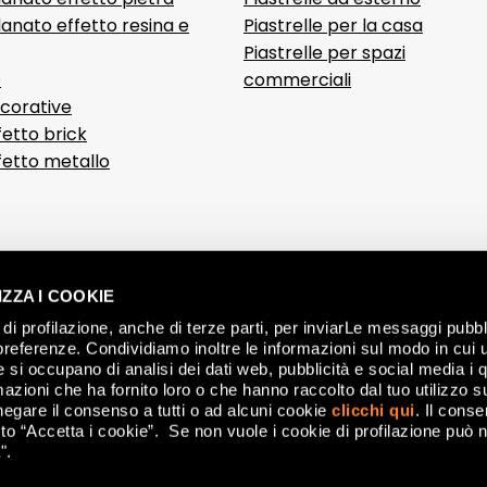
anato effetto resina e
Piastrelle per la casa
Piastrelle per spazi
D
commerciali
ecorative
fetto brick
ffetto metallo
ZZA I COOKIE
di profilazione, anche di terze parti, per inviarLe messaggi pubbli
preferenze. Condividiamo inoltre le informazioni sul modo in cui ut
he si occupano di analisi dei dati web, pubblicità e social media i 
azioni che ha fornito loro o che hanno raccolto dal tuo utilizzo su
negare il consenso a tutti o ad alcuni cookie
clicchi qui
. Il cons
ALLGEMEINE 
o “Accetta i cookie”. Se non vuole i cookie di profilazione può n
".