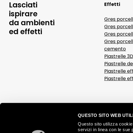
Lasciati
Effetti
ispirare
Gres porcel
da ambienti
Gres porcel
ed effetti
Gres porcell
Gres porcell
cemento
Piastrelle 3
Piastrelle d
Piastrelle ef
Piastrelle e
QUESTO SITO WEB UTILI
Questo sito utilizza cookie 
servizi in linea con le sue 