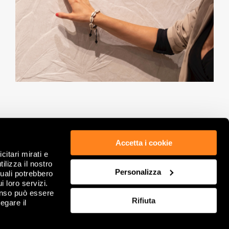
Accetta i cookie
citari mirati e
ETHIK & COMPLIANCE
PRIVACY POLICY
ilizza il nostro
GDPR
COOKIE
Personalizza
quali potrebbero
RECHTLICHE HINWEISE
ÜBERPRÜFEN SIE IHRE COOKIE-AUSWAHL
i loro servizi.
FIRMENINFORMATION
FAQ
enso può essere
Rifiuta
VERKAUFSBEDINGUNG
egare il
KONTAKTIERE UNS