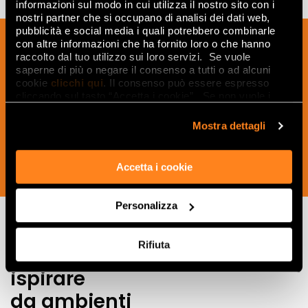
informazioni sul modo in cui utilizza il nostro sito con i
nostri partner che si occupano di analisi dei dati web,
pubblicità e social media i quali potrebbero combinarle
Melden Sie sich für unseren Newsletter
con altre informazioni che ha fornito loro o che hanno
an, um Neuigkeiten, Aktualisierungen
raccolto dal tuo utilizzo sui loro servizi. Se vuole
saperne di più o negare il consenso a tutti o ad alcuni
und kreative Ideen aus der Welt der
cookie
clicchi qui
. Il consenso può essere espresso
Keramik und des Interior Designs zu
cliccando sul tasto “Accetta i cookie”. Se non vuole i
erhalten.
cookie di profilazione può negare il consenso sul tasto
“Rifiuta".
Mostra dettagli
Accetta i cookie
JETZT ABONNIEREN
Personalizza
Rifiuta
Lasciati
ispirare
da ambienti