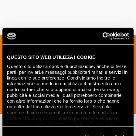
Melden Sie sich für unseren Newsletter
an, um Neuigkeiten, Aktualisierungen
QUESTO SITO WEB UTILIZZA I COOKIE
und kreative Ideen aus der Welt der
Questo sito utilizza cookie di profilazione, anche di terze
Keramik und des Interior Designs zu
parti, per inviarLe messaggi pubblicitari mirati e servizi in
erhalten.
linea con le sue preferenze. Condividiamo inoltre le
informazioni sul modo in cui utilizza il nostro sito con i
nostri partner che si occupano di analisi dei dati web,
pubblicità e social media i quali potrebbero combinarle
con altre informazioni che ha fornito loro o che hanno
JETZT ABONNIEREN
raccolto dal tuo utilizzo sui loro servizi. Se vuole
saperne di più o negare il consenso a tutti o ad alcuni
cookie
clicchi qui
. Il consenso può essere espresso
cliccando sul tasto “Accetta i cookie”. Se non vuole i
cookie di profilazione può negare il consenso sul tasto
“Rifiuta".