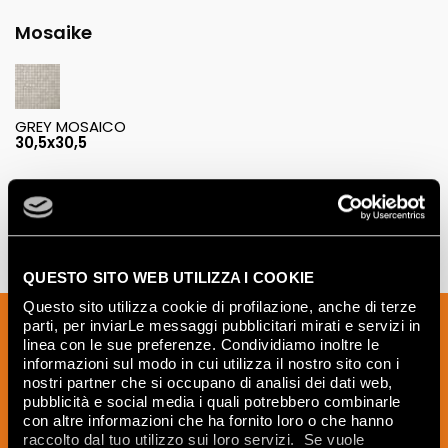
Mosaike
GREY MOSAICO
30,5x30,5
QUESTO SITO WEB UTILIZZA I COOKIE
Questo sito utilizza cookie di profilazione, anche di terze
Melden Sie sich für unseren Newsletter
parti, per inviarLe messaggi pubblicitari mirati e servizi in
linea con le sue preferenze. Condividiamo inoltre le
an, um Neuigkeiten, Aktualisierungen
informazioni sul modo in cui utilizza il nostro sito con i
und kreative Ideen aus der Welt der
nostri partner che si occupano di analisi dei dati web,
Keramik und des Interior Designs zu
pubblicità e social media i quali potrebbero combinarle
con altre informazioni che ha fornito loro o che hanno
erhalten.
raccolto dal tuo utilizzo sui loro servizi. Se vuole