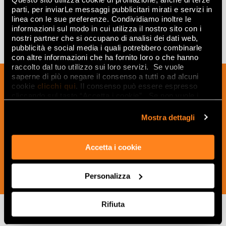
parti, per inviarLe messaggi pubblicitari mirati e servizi in
linea con le sue preferenze. Condividiamo inoltre le
informazioni sul modo in cui utilizza il nostro sito con i
nostri partner che si occupano di analisi dei dati web,
pubblicità e social media i quali potrebbero combinarle
con altre informazioni che ha fornito loro o che hanno
raccolto dal tuo utilizzo sui loro servizi. Se vuole
saperne di più o negare il consenso a tutti o ad alcuni
Melden Sie sich für unseren Newsletter
cookie
clicchi qui
. Il consenso può essere espresso
an, um Neuigkeiten, Aktualisierungen
cliccando sul tasto “Accetta i cookie”. Se non vuole i
und kreative Ideen aus der Welt der
cookie di profilazione può negare il consenso sul tasto
“Rifiuta".
Keramik und des Interior Designs zu
Mostra dettagli
erhalten.
Accetta i cookie
Personalizza
JETZT ABONNIEREN
Rifiuta