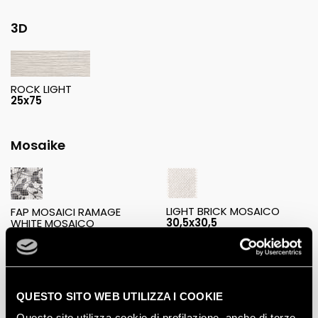
3D
ROCK LIGHT
25x75
Mosaike
LIGHT BRICK MOSAICO
FAP MOSAICI RAMAGE
30,5x30,5
WHITE MOSAICO
30,5x30,5
LIGHT RANDOM MOSAICO
QUESTO SITO WEB UTILIZZA I COOKIE
30,5x30,5
Questo sito utilizza cookie di profilazione, anche di terze