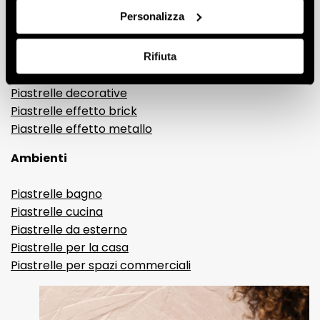
Gres porcellanato effetto marmo
Personalizza
Gres porcellanato effetto legno
Gres porcellanato effetto pietra
Gres porcellanato effetto resina e cemento
Rifiuta
Piastrelle 3D
Piastrelle decorative
Piastrelle effetto brick
Piastrelle effetto metallo
Ambienti
Piastrelle bagno
Piastrelle cucina
Piastrelle da esterno
Piastrelle per la casa
Piastrelle per spazi commerciali