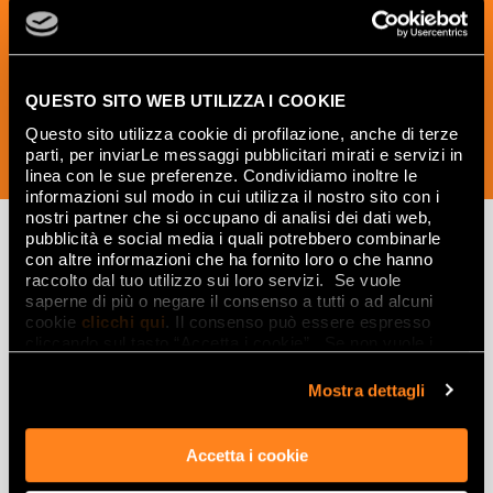
und kreative Ideen aus der Welt der
Keramik und des Interior Designs zu
erhalten.
QUESTO SITO WEB UTILIZZA I COOKIE
Questo sito utilizza cookie di profilazione, anche di terze
parti, per inviarLe messaggi pubblicitari mirati e servizi in
JETZT ABONNIEREN
linea con le sue preferenze. Condividiamo inoltre le
informazioni sul modo in cui utilizza il nostro sito con i
nostri partner che si occupano di analisi dei dati web,
pubblicità e social media i quali potrebbero combinarle
con altre informazioni che ha fornito loro o che hanno
raccolto dal tuo utilizzo sui loro servizi. Se vuole
Lasciati
saperne di più o negare il consenso a tutti o ad alcuni
ispirare
cookie
clicchi qui
. Il consenso può essere espresso
cliccando sul tasto “Accetta i cookie”. Se non vuole i
da ambienti
cookie di profilazione può negare il consenso sul tasto
“Rifiuta".
Mostra dettagli
ed effetti
Effetti
Accetta i cookie