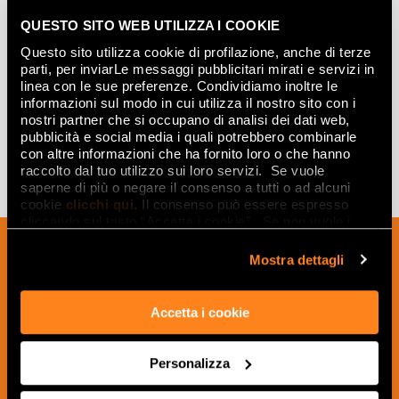
QUESTO SITO WEB UTILIZZA I COOKIE
Questo sito utilizza cookie di profilazione, anche di terze
BEIGE MOSAICO ANTICATO
parti, per inviarLe messaggi pubblicitari mirati e servizi in
30,5x30,5
linea con le sue preferenze. Condividiamo inoltre le
informazioni sul modo in cui utilizza il nostro sito con i
nostri partner che si occupano di analisi dei dati web,
pubblicità e social media i quali potrebbero combinarle
con altre informazioni che ha fornito loro o che hanno
raccolto dal tuo utilizzo sui loro servizi. Se vuole
saperne di più o negare il consenso a tutti o ad alcuni
cookie
clicchi qui
. Il consenso può essere espresso
cliccando sul tasto “Accetta i cookie”. Se non vuole i
cookie di profilazione può negare il consenso sul tasto
Melden Sie sich für unseren Newsletter
“Rifiuta".
Mostra dettagli
an, um Neuigkeiten, Aktualisierungen
und kreative Ideen aus der Welt der
Keramik und des Interior Designs zu
Accetta i cookie
erhalten.
Personalizza