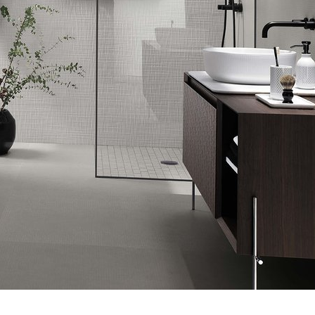
Wir haben die visionärsten Trends des kommenden
Jahres in vier einzigartige Stilrichtungen
zusammengefasst – für alle, die nicht nur einen
ment is of incalculable value
Jedes Projekt beginnt bei ei
Wandbelag, sondern Emotionen suchen.
 brillanter und satinierter Marmoroptik,
Ein Format, das 
. Wir planen das wohnen im
Inspiration, Forschung und 
etall
der Wandfliesen
n unsere umwelt.
Experimentieren mit neuen 
und Materialien.