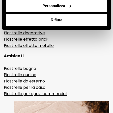
Gres porcellanato effetto marmo
Personalizza
Gres porcellanato effetto legno
Gres porcellanato effetto pietra
Gres porcellanato effetto resina e cemento
Rifiuta
Piastrelle 3D
Piastrelle decorative
Piastrelle effetto brick
Piastrelle effetto metallo
Ambienti
Piastrelle bagno
Piastrelle cucina
Piastrelle da esterno
Piastrelle per la casa
Piastrelle per spazi commerciali