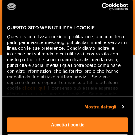
und kreative Ideen aus der Welt der
Keramik und des Interior Designs zu
erhalten.
QUESTO SITO WEB UTILIZZA I COOKIE
Questo sito utilizza cookie di profilazione, anche di terze
parti, per inviarLe messaggi pubblicitari mirati e servizi in
JETZT ABONNIEREN
linea con le sue preferenze. Condividiamo inoltre le
informazioni sul modo in cui utilizza il nostro sito con i
nostri partner che si occupano di analisi dei dati web,
pubblicità e social media i quali potrebbero combinarle
con altre informazioni che ha fornito loro o che hanno
raccolto dal tuo utilizzo sui loro servizi. Se vuole
Lasciati
saperne di più o negare il consenso a tutti o ad alcuni
ispirare
cookie
clicchi qui
. Il consenso può essere espresso
cliccando sul tasto “Accetta i cookie”. Se non vuole i
da ambienti
cookie di profilazione può negare il consenso sul tasto
“Rifiuta".
Mostra dettagli
ed effetti
Effetti
Accetta i cookie