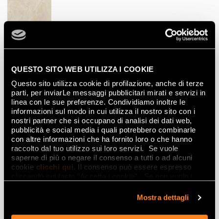
BEIGE BRILLANTE
60x120
QUESTO SITO WEB UTILIZZA I COOKIE
Questo sito utilizza cookie di profilazione, anche di terze
Mosaike
parti, per inviarLe messaggi pubblicitari mirati e servizi in
linea con le sue preferenze. Condividiamo inoltre le
informazioni sul modo in cui utilizza il nostro sito con i
nostri partner che si occupano di analisi dei dati web,
pubblicità e social media i quali potrebbero combinarle
BEIGE TRATTI MOSAICO
BEIGE MACROMOSAICO
con altre informazioni che ha fornito loro o che hanno
BRILLANTE
BRILLANTE
raccolto dal tuo utilizzo sui loro servizi. Se vuole
30x30
30x30
saperne di più o negare il consenso a tutti o ad alcuni
cookie
clicchi qui
. Il consenso può essere espresso
cliccando sul tasto “Accetta i cookie”. Se non vuole i
cookie di profilazione può negare il consenso sul tasto
“Rifiuta".
Mostra dettagli