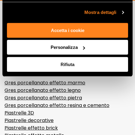
cookie di profilazione può negare il consenso sul tasto
“Rifiuta".
Mostra dettagli
Lasciati
Accetta i cookie
ispirare
da ambienti
Personalizza
ed effetti
Rifiuta
Effetti
Gres porcellanato effetto marmo
Gres porcellanato effetto legno
Gres porcellanato effetto pietra
Gres porcellanato effetto resina e cemento
Piastrelle 3D
Piastrelle decorative
Piastrelle effetto brick