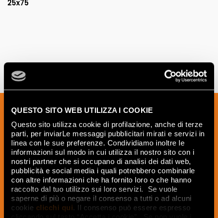
25x75
Melden Sie sich für unseren Newsletter
QUESTO SITO WEB UTILIZZA I COOKIE
an, um Neuigkeiten, Aktualisierungen
Questo sito utilizza cookie di profilazione, anche di terze
und kreative Ideen aus der Welt der
parti, per inviarLe messaggi pubblicitari mirati e servizi in
linea con le sue preferenze. Condividiamo inoltre le
Keramik und des Interior Designs zu
informazioni sul modo in cui utilizza il nostro sito con i
erhalten.
nostri partner che si occupano di analisi dei dati web,
pubblicità e social media i quali potrebbero combinarle
con altre informazioni che ha fornito loro o che hanno
raccolto dal tuo utilizzo sui loro servizi. Se vuole
saperne di più o negare il consenso a tutti o ad alcuni
JETZT ABONNIEREN
cookie
clicchi qui
. Il consenso può essere espresso
cliccando sul tasto “Accetta i cookie”. Se non vuole i