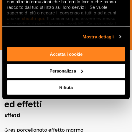
con altre informazioni che ha fornito loro o che hanno
Keramik und des Interior Designs zu
raccolto dal tuo utilizzo sui loro servizi. Se vuole
erhalten.
saperne di più o negare il consenso a tutti o ad alcuni
cookie
clicchi qui
. Il consenso può essere espresso
cliccando sul tasto “Accetta i cookie”. Se non vuole i
cookie di profilazione può negare il consenso sul tasto
“Rifiuta".
Mostra dettagli
JETZT ABONNIEREN
Accetta i cookie
Personalizza
Lasciati
ispirare
Rifiuta
da ambienti
ed effetti
Effetti
Gres porcellanato effetto marmo