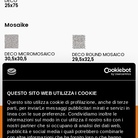
DECO
25x75
Mosaike
DECO MICROMOSAICO
DECO ROUND MOSAICO
30,5x30,5
29,5x32,5
QUESTO SITO WEB UTILIZZA I COOKIE
Questo sito utilizza cookie di profilazione, anche di terze
parti, per inviarLe messaggi pubblicitari mirati e servizi in
linea con le sue preferenze. Condividiamo inoltre le
Melden Sie sich für unseren Newsletter
informazioni sul modo in cui utilizza il nostro sito con i
an, um Neuigkeiten, Aktualisierungen
nostri partner che si occupano di analisi dei dati web,
und kreative Ideen aus der Welt der
pubblicità e social media i quali potrebbero combinarle
con altre informazioni che ha fornito loro o che hanno