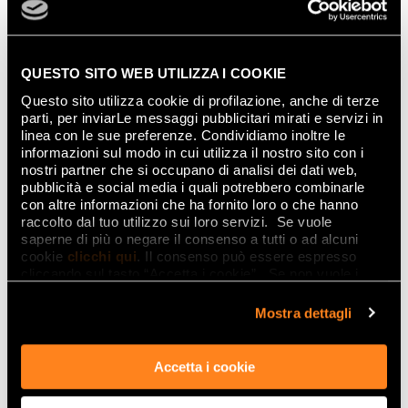
zwei großen Kategorien angehören: Drei
zählen zur Welt der Farbe, diesem Spiel mit
den Landschaften aus der ganzen Welt, zwei
QUESTO SITO WEB UTILIZZA I COOKIE
hingegen sind perfekte Reproduktionen eines
natürlichen Elements.»
Questo sito utilizza cookie di profilazione, anche di terze
parti, per inviarLe messaggi pubblicitari mirati e servizi in
linea con le sue preferenze. Condividiamo inoltre le
Gibt es einen roten Faden, der sie
informazioni sul modo in cui utilizza il nostro sito con i
verbindet?
nostri partner che si occupano di analisi dei dati web,
pubblicità e social media i quali potrebbero combinarle
«Das verbindende Element ist
Welcome to
con altre informazioni che ha fornito loro o che hanno
raccolto dal tuo utilizzo sui loro servizi. Se vuole
Colorland!
Farbe und Natur. Einerseits die
saperne di più o negare il consenso a tutti o ad alcuni
Erforschung der Farbe, andererseits die
cookie
clicchi qui
. Il consenso può essere espresso
wirklichkeitsgetreue Reproduktion der Natur.»
cliccando sul tasto “Accetta i cookie”. Se non vuole i
cookie di profilazione può negare il consenso sul tasto
“Rifiuta".
«FAP bewegt sich daher auf zwei Ebenen: der
Mostra dettagli
Fähigkeit,
anhand der Farbe etwas zu
schaffen, das es bisher nicht gab
–
Accetta i cookie
Ausgangspunkt ist die Natur, die durch die
Färbung verwandelt wird, wodurch etwas