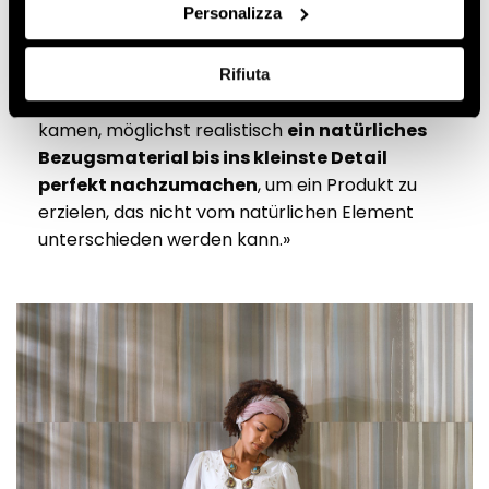
Personalizza
neues quasi „geschmiedet“ wird – und
andererseits der Fähigkeit, dank der
modernen Keramikbearbeitungstechnologien,
Rifiuta
die alle möglichst gekonnt zur Anwendung
kamen, möglichst realistisch
ein natürliches
Bezugsmaterial bis ins kleinste Detail
perfekt nachzumachen
, um ein Produkt zu
erzielen, das nicht vom natürlichen Element
unterschieden werden kann.»