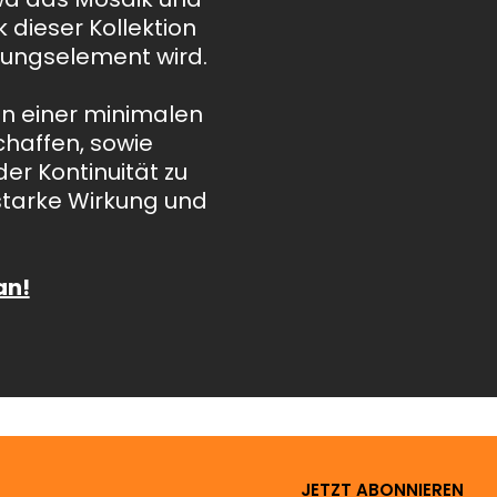
 dieser Kollektion
htungselement wird.
en einer minimalen
haffen, sowie
er Kontinuität zu
starke Wirkung und
an!
JETZT ABONNIEREN