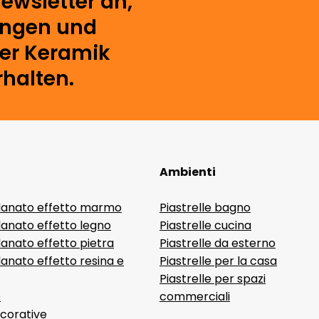
ewsletter an,
ungen und
der Keramik
rhalten.
Ambienti
lanato effetto marmo
Piastrelle bagno
lanato effetto legno
Piastrelle cucina
anato effetto pietra
Piastrelle da esterno
anato effetto resina e
Piastrelle per la casa
Piastrelle per spazi
D
commerciali
ecorative