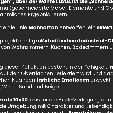
gen“, aber der wahre Luxus ist die „Schneid
, maßgeschneiderte Möbel, Elemente und Obe
ahmliches Ergebnis liefern.
de die Linie
Manhattan
entworfen, ein
eklekt
nprojekte mit
großstädtischem Industrial-Ch
tät von Wohnzimmern, Küchen, Badezimmern
dieser Kollektion besteht in der Fähigkeit,
m
 auf den Oberflächen reflektiert wird und da
schen Nuancen
farbliche Emotionen
erweckt: 
, White, Sand und Beige.
rmats 10x30
, das für die Brick-Verlegung ode
jede Umgebung mit Charakter und Lebendigke
andneuen Einsätze sind die
Formteile
wie et