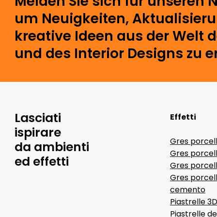
Melden Sie sich für unseren N
um Neuigkeiten, Aktualisier
kreative Ideen aus der Welt 
und des Interior Designs zu e
Lasciati
Effetti
ispirare
Gres porcel
da ambienti
Gres porcel
ed effetti
Gres porcell
Gres porcell
cemento
Piastrelle 3
Piastrelle d