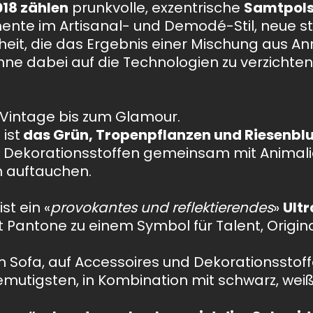
018 zählen
prunkvolle, exzentrische
Samtpols
ente im Artisanal- und Demodé-Stil, neue st
nheit, die das Ergebnis einer Mischung aus 
ne dabei auf die Technologien zu verzichten
 Vintage bis zum Glamour.
ist
das Grün, Tropenpflanzen und Riesenb
Dekorationsstoffen gemeinsam mit Animal
 auftauchen.
ist ein «
provokantes und reflektierendes
»
Ultr
t Pantone zu einem Symbol für Talent, Origina
em Sofa, auf Accessoires und Dekorationssto
utigsten, in Kombination mit schwarz, weiß,