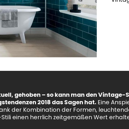
Wir haben die visionärsten Trends des kommenden
Jahres in vier einzigartige Stilrichtungen
zusammengefasst – für alle, die nicht nur einen
ment is of incalculable value
Jedes Projekt beginnt bei ei
Wandbelag, sondern Emotionen suchen.
 brillanter und satinierter Marmoroptik,
Ein Format, das 
. Wir planen das wohnen im
Inspiration, Forschung und 
etall
der Wandfliesen
n unsere umwelt.
Experimentieren mit neuen 
und Materialien.
tuell, gehoben – so kann man den Vintage-St
gstendenzen 2018 das Sagen hat.
Eine Anspie
dank der Kombination der Formen, leuchten
Stili einen herrlich zeitgemäßen Wert erhalt