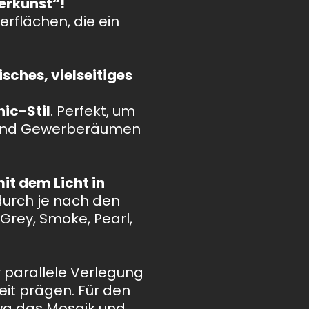
erkunst“!
rflächen, die ein
isches, vielseitiges
ic-Stil
. Perfekt, um
 und Gewerberäumen
it dem Licht in
durch je nach den
Grey, Smoke, Pearl,
r parallele Verlegung
it prägen. Für den
wa das Mosaik und