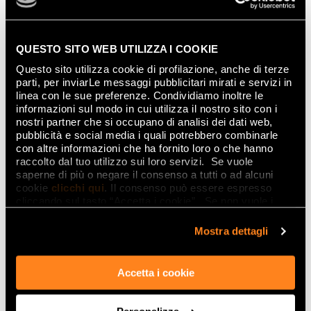
glamourösen und trendigen Farben wie Navy,
Salvia und Tortora, die je nach Projekt Kontraste
oder farbliche Harmonien schaffen.
QUESTO SITO WEB UTILIZZA I COOKIE
Questo sito utilizza cookie di profilazione, anche di terze
parti, per inviarLe messaggi pubblicitari mirati e servizi in
linea con le sue preferenze. Condividiamo inoltre le
informazioni sul modo in cui utilizza il nostro sito con i
nostri partner che si occupano di analisi dei dati web,
pubblicità e social media i quali potrebbero combinarle
con altre informazioni che ha fornito loro o che hanno
raccolto dal tuo utilizzo sui loro servizi. Se vuole
saperne di più o negare il consenso a tutti o ad alcuni
cookie
clicchi qui
. Il consenso può essere espresso
cliccando sul tasto “Accetta i cookie”. Se non vuole i
cookie di profilazione può negare il consenso sul tasto
“Rifiuta".
Mostra dettagli
Accetta i cookie