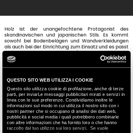
Holz ist der unangefochtene Protagonist des
skandinavischen und japanischen Stils. Es kommt
sowohl bei Bodenbelägen und Wandverkleidungen
als auch bei der Einrichtung zum Einsatz und es passt
perfekt zur Wabi-sabi-Ästhetik, die die
Unvollkommenheit der Dinge hervorhebt. Astlöcher,
Äderungen, Farbabstufungen, Bewegungen, die in der
Lage sind, Vitalität und Wärme in Räume zu bringen,
die ansonsten betont minimalistisch gestaltet sind.
QUESTO SITO WEB UTILIZZA I COOKIE
Sie werden heute in einem extrem vielseitigen
Material mit ausgezeichneten technischen
Questo sito utilizza cookie di profilazione, anche di terze
Leistungen wie
Feinsteinzeug mit Holzoptik
, das
parti, per inviarLe messaggi pubblicitari mirati e servizi in
nicht nur schön aussieht, sondern auch Hygiene,
linea con le sue preferenze. Condividiamo inoltre le
Sicherheit und Nachhaltigkeit bietet, perfekt
informazioni sul modo in cui utilizza il nostro sito con i
verkörpert.
nostri partner che si occupano di analisi dei dati web,
pubblicità e social media i quali potrebbero combinarle
Natürlich unvollkommen und reich an Details sind die
con altre informazioni che ha fornito loro o che hanno
Fliesen der Kollektion
FAPNEST
aus Feinsteinzeug mit
raccolto dal tuo utilizzo sui loro servizi. Se vuole