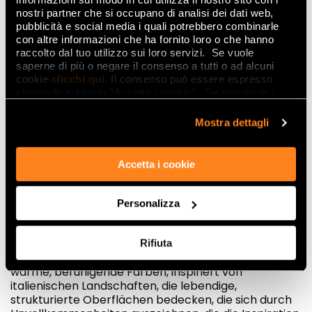
nostri partner che si occupano di analisi dei dati web,
pubblicità e social media i quali potrebbero combinarle
con altre informazioni che ha fornito loro o che hanno
raccolto dal tuo utilizzo sui loro servizi. Se vuole
saperne di più o negare il consenso a tutti o ad alcuni
cookie
clicchi qui
. Il consenso può essere espresso
Natürlichkeit bricht auch in klassische
cliccando sul tasto “Accetta i cookie”. Se non vuole i
Designelemente ein, die zunehmend multisensorisch
cookie di profilazione può negare il consenso sul tasto
werden, gekleidet in florale Texturen, botanische
“Rifiuta".
Mostra dettagli
Elemente und entschieden taktile und materische
Texturen, die auch zu Protagonisten der
keramischen Oberflächen werden.
Accetta i cookie
Einrichtungs-Trends, die Fap mit den neuen
Kollektionen Summer und Lumina Sand Art
Personalizza
vorwegnimmt.
Rifiuta
Summer
Summer umfasst eine modische Palette:
warme, beruhigende Farben, inspiriert von
italienischen Landschaften, die lebendige,
strukturierte Oberflächen bedecken, die sich durch