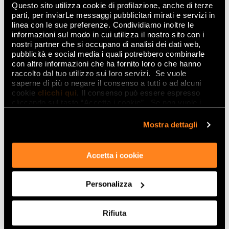
Questo sito utilizza cookie di profilazione, anche di terze
parti, per inviarLe messaggi pubblicitari mirati e servizi in
linea con le sue preferenze. Condividiamo inoltre le
informazioni sul modo in cui utilizza il nostro sito con i
nostri partner che si occupano di analisi dei dati web,
pubblicità e social media i quali potrebbero combinarle
con altre informazioni che ha fornito loro o che hanno
raccolto dal tuo utilizzo sui loro servizi. Se vuole
saperne di più o negare il consenso a tutti o ad alcuni
cookie
clicchi qui
. Il consenso può essere espresso
cliccando sul tasto “Accetta i cookie”. Se non vuole i
cookie di profilazione può negare il consenso sul tasto
“Rifiuta".
Mostra dettagli
4. Mediterrane Frische
Accetta i cookie
Wenn Sie sich ein Bad wünschen, in dem Sie
Personalizza
abschalten können, um einen langsamen
Rhythmus und eine warme mediterrane
Rifiuta
Atmosphäre wiederzuentdecken, dann ist die