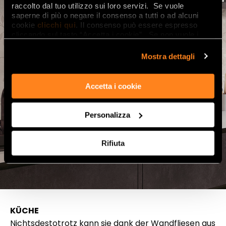
raccolto dal tuo utilizzo sui loro servizi. Se vuole
saperne di più o negare il consenso a tutti o ad alcuni
cookie
clicchi qui
. Il consenso può essere espresso
cliccando sul tasto “Accetta i cookie”. Se non vuole i
cookie di profilazione può negare il consenso sul tasto
“Rifiuta".
Mostra dettagli
Accetta i cookie
Personalizza
Rifiuta
KÜCHE
Nichtsdestotrotz kann sie dank der Wandfliesen aus