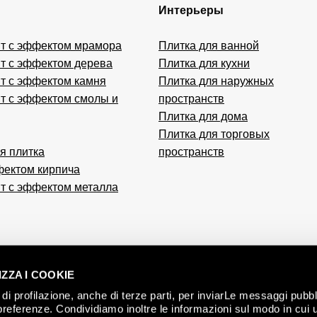
Интерьеры
т с эффектом мрамора
Плитка для ванной
т с эффектом дерева
Плитка для кухни
т с эффектом камня
Плитка для наружных
т с эффектом смолы и
пространств
Плитка для дома
Плитка для торговых
я плитка
пространств
фектом кирпича
т с эффектом металла
ZZA I COOKIE
di profilazione, anche di terze parti, per inviarLe messaggi pubbli
ЭТ
preferenze. Condividiamo inoltre le informazioni sul modo in cui ut