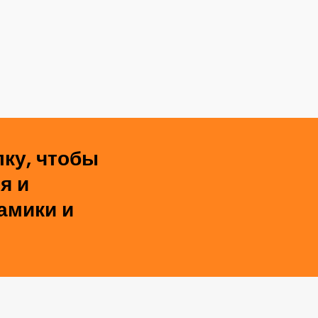
ку, чтобы
я и
амики и