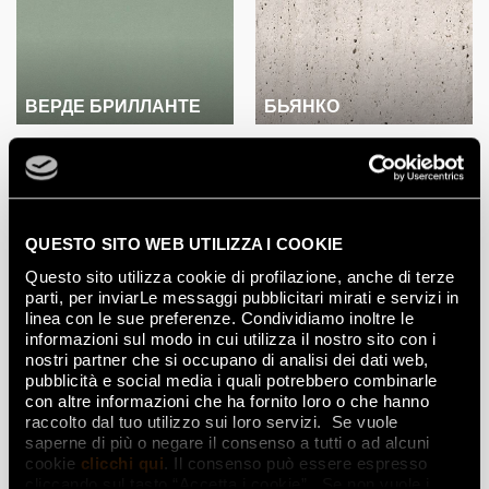
ВЕРДЕ БРИЛЛАНТЕ
БЬЯНКО
QUESTO SITO WEB UTILIZZA I COOKIE
Questo sito utilizza cookie di profilazione, anche di terze
parti, per inviarLe messaggi pubblicitari mirati e servizi in
linea con le sue preferenze. Condividiamo inoltre le
informazioni sul modo in cui utilizza il nostro sito con i
БЕЖ
ТОРТОРА
nostri partner che si occupano di analisi dei dati web,
pubblicità e social media i quali potrebbero combinarle
con altre informazioni che ha fornito loro o che hanno
raccolto dal tuo utilizzo sui loro servizi. Se vuole
saperne di più o negare il consenso a tutti o ad alcuni
cookie
clicchi qui
. Il consenso può essere espresso
cliccando sul tasto “Accetta i cookie”. Se non vuole i