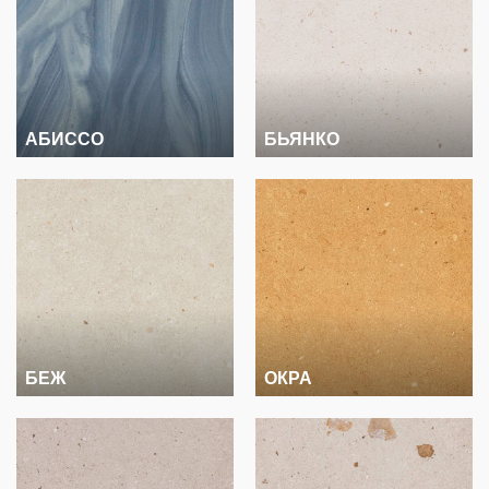
АБИССО
БЬЯНКО
БЕЖ
ОКРА