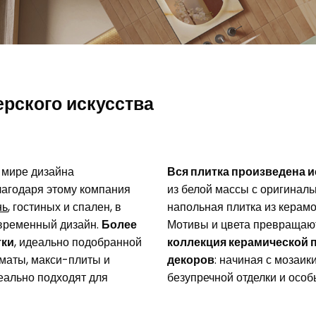
ет и найдите
Мы воплотили самые смелые 
я своей ванной комнаты
четырех уникальных стилях —
х и модных проектов.
просто облицовку, а живые эм
 среда имеет неоценимое
Каждый проект – это результ
ффетто
од сверкающий и сатинированный мрамор,
Формат, подчерки
я всех нас. Мы проектируем
вдохновения, исследований и
еталло
фектом ржавого металла.
настенной облицо
ения, заботясь об
экспериментов с новыми техн
среде.
материалами.
рского искусства
 мире дизайна
Вся плитка произведена и
лагодаря этому компания
из белой массы с оригинал
нь
, гостиных и спален, в
напольная плитка из керамо
овременный дизайн.
Более
Мотивы и цвета превращаю
тки
, идеально подобранной
коллекция керамической 
маты, макси-плиты и
декоров
: начиная с мозаи
еально подходят для
безупречной отделки и осо