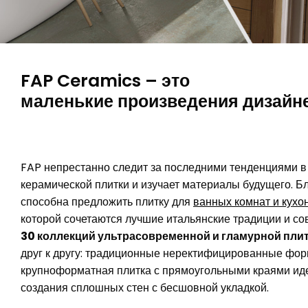
Выберите форму, стиль и цв
подходящее вдохновение дл
среди десятков дизайнерски
История Fap берет свое начало во второй
Окружающая
Брик &
Э
Керамогранит крупного формата п
половине шестидесятых годов, когда на
значение дл
Контракт
Шеврон
М
с нежным мягким эффектом и с эф
Фабрике Художественной плитки в
жилые помещ
FAP Ceramics – это
Сассуоло началось производство
окружающей 
настенных и напольных покрытий.
маленькие произведения дизайне
FAP непрестанно следит за последними тенденциями в
керамической плитки и изучает материалы будущего. Б
способна предложить плитку для
ванных комнат и кухо
которой сочетаются лучшие итальянские традиции и с
30 коллекций ультрасовременной и гламурной пли
друг к другу: традиционные неректифицированные фор
крупноформатная плитка с прямоугольными краями ид
создания сплошных стен с бесшовной укладкой.