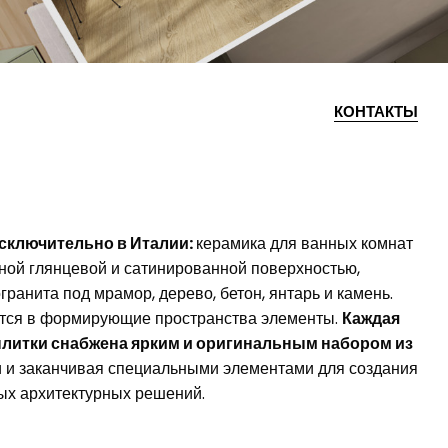
СТИЛЛ
тренды будущего года в
ИЛИКО
ТРУ КОЛОР
 для тех, кто ищет не
КОЛОР ЛАЙН
оции.
ФАП EXXTRA 80X160
ЛЮМИНА 25X75
ат
Правильная укладка с соблюдением
ФАП МАКСИ 120X278
вающий богатство цвета и фактуры
некоторых простых правил обеспечит
ЛЮМИНА 30,5X91,5
ФАП МЮРАЛС
вки и упрощающий укладку.
ологиями и
хороший конечный результат.
ЛЮМИНА СТОУН
ШИР
КОНТАКТЫ
ЛЮМИНА СЭНД АРТ
Все коллекции
идти
сключительно ​​в Италии:
керамика для ванных комнат
ьной глянцевой и сатинированной поверхностью,
гранита под мрамор, дерево, бетон, янтарь и камень.
тся в формирующие пространства элементы.
Каждая
плитки снабжена ярким и оригинальным набором из
ки и заканчивая специальными элементами для создания
бых архитектурных решений.