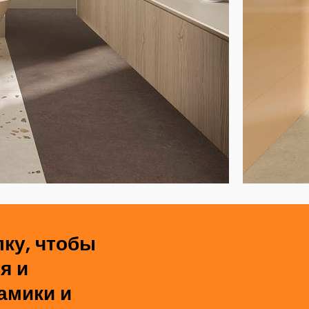
ку, чтобы
я и
амики и