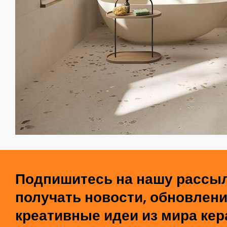
Подпишитесь на нашу рассыл
получать новости, обновлени
креативные идеи из мира кер