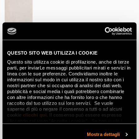
ГОЧЧЕ БЬЯНКО
60x120
QUESTO SITO WEB UTILIZZA I COOKIE
3Д
Questo sito utilizza cookie di profilazione, anche di terze
parti, per inviarLe messaggi pubblicitari mirati e servizi in
linea con le sue preferenze. Condividiamo inoltre le
informazioni sul modo in cui utilizza il nostro sito con i
nostri partner che si occupano di analisi dei dati web,
pubblicità e social media i quali potrebbero combinarle
con altre informazioni che ha fornito loro o che hanno
raccolto dal tuo utilizzo sui loro servizi. Se vuole
saperne di più o negare il consenso a tutti o ad alcuni
cookie
clicchi qui
. Il consenso può essere espresso
cliccando sul tasto “Accetta i cookie”. Se non vuole i
cookie di profilazione può negare il consenso sul tasto
ТРАМА БЬЯНКО
“Rifiuta".
Mostra dettagli
60x120