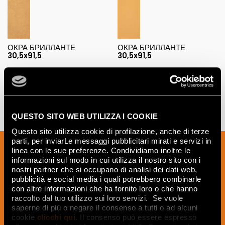
ОКРА БРИЛЛАНТЕ
ОКРА БРИЛЛАНТЕ
30,5x91,5
30,5x91,5
QUESTO SITO WEB UTILIZZA I COOKIE
Questo sito utilizza cookie di profilazione, anche di terze
parti, per inviarLe messaggi pubblicitari mirati e servizi in
Подпишитесь на нашу рассылку, чтобы
linea con le sue preferenze. Condividiamo inoltre le
получать новости, обновления и
informazioni sul modo in cui utilizza il nostro sito con i
nostri partner che si occupano di analisi dei dati web,
креативные идеи из мира керамики и
pubblicità e social media i quali potrebbero combinarle
дизайна интерьера.
con altre informazioni che ha fornito loro o che hanno
raccolto dal tuo utilizzo sui loro servizi. Se vuole
saperne di più o negare il consenso a tutti o ad alcuni
cookie
clicchi qui
. Il consenso può essere espresso