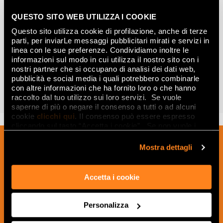
QUESTO SITO WEB UTILIZZA I COOKIE
Questo sito utilizza cookie di profilazione, anche di terze
parti, per inviarLe messaggi pubblicitari mirati e servizi in
linea con le sue preferenze. Condividiamo inoltre le
informazioni sul modo in cui utilizza il nostro sito con i
ROMA
nostri partner che si occupano di analisi dei dati web,
DÉCOUVREZ LA COLLECTION
pubblicità e social media i quali potrebbero combinarle
con altre informazioni che ha fornito loro o che hanno
POINTS DE VENTE
raccolto dal tuo utilizzo sui loro servizi. Se vuole
saperne di più o negare il consenso a tutti o ad alcuni
cookie
clicchi qui
. Il consenso può essere espresso
cliccando sul tasto “Accetta i cookie”. Se non vuole i
cookie di profilazione può negare il consenso sul tasto
Inscrivez-vous à notre newsletter pour
“Rifiuta".
Mostra dettagli
recevoir les nouveautés, les mises à jour
et les idées créatives relatives au
Accetta i cookie
monde des céramiques et du design
d'intérieur.
Personalizza