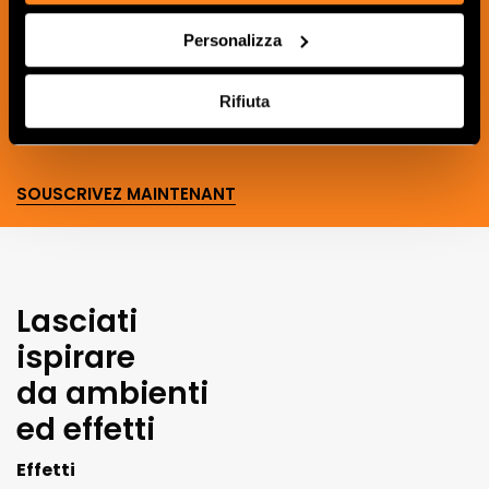
recevoir les nouveautés, les mises à jour
et les idées créatives relatives au
Personalizza
monde des céramiques et du design
d'intérieur.
Rifiuta
SOUSCRIVEZ MAINTENANT
Lasciati
ispirare
da ambienti
ed effetti
Effetti