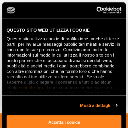
QUESTO SITO WEB UTILIZZA I COOKIE
Questo sito utilizza cookie di profilazione, anche di terze
parti, per inviarLe messaggi pubblicitari mirati e servizi in
linea con le sue preferenze. Condividiamo inoltre le
informazioni sul modo in cui utilizza il nostro sito con i
nostri partner che si occupano di analisi dei dati web,
pubblicità e social media i quali potrebbero combinarle
con altre informazioni che ha fornito loro o che hanno
raccolto dal tuo utilizzo sui loro servizi. Se vuole
GLIM
saperne di più o negare il consenso a tutti o ad alcuni
DÉCOUVREZ LA COLLECTION
cookie
clicchi qui
. Il consenso può essere espresso
cliccando sul tasto “Accetta i cookie”. Se non vuole i
POINTS DE VENTE
cookie di profilazione può negare il consenso sul tasto
“Rifiuta".
Mostra dettagli
Inscrivez-vous à notre newsletter pour
Accetta i cookie