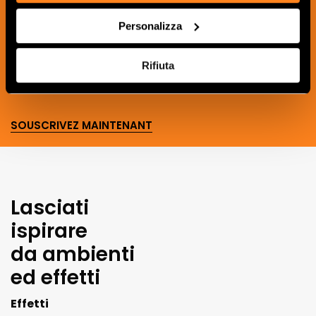
recevoir les nouveautés, les mises à jour
et les idées créatives relatives au
Personalizza
monde des céramiques et du design
d'intérieur.
Rifiuta
SOUSCRIVEZ MAINTENANT
Lasciati
ispirare
da ambienti
ed effetti
Effetti