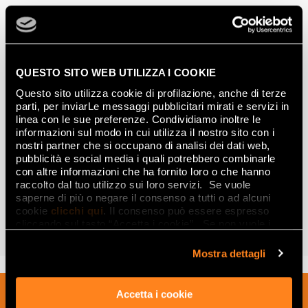
QUESTO SITO WEB UTILIZZA I COOKIE
Questo sito utilizza cookie di profilazione, anche di terze
parti, per inviarLe messaggi pubblicitari mirati e servizi in
linea con le sue preferenze. Condividiamo inoltre le
informazioni sul modo in cui utilizza il nostro sito con i
nostri partner che si occupano di analisi dei dati web,
pubblicità e social media i quali potrebbero combinarle
con altre informazioni che ha fornito loro o che hanno
raccolto dal tuo utilizzo sui loro servizi. Se vuole
MATERIA PURA
saperne di più o negare il consenso a tutti o ad alcuni
DÉCOUVREZ LA COLLECTION
cookie
clicchi qui
. Il consenso può essere espresso
cliccando sul tasto “Accetta i cookie”. Se non vuole i
POINTS DE VENTE
cookie di profilazione può negare il consenso sul tasto
“Rifiuta".
Mostra dettagli
Inscrivez-vous à notre newsletter pour
Accetta i cookie