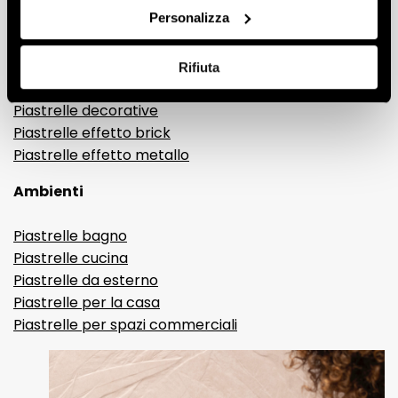
Personalizza
Gres porcellanato effetto legno
Gres porcellanato effetto pietra
Gres porcellanato effetto resina e cemento
Rifiuta
Piastrelle 3D
Piastrelle decorative
Piastrelle effetto brick
Piastrelle effetto metallo
Ambienti
Piastrelle bagno
Piastrelle cucina
Piastrelle da esterno
Piastrelle per la casa
Piastrelle per spazi commerciali