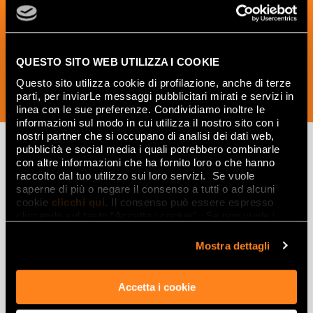
et les idées créatives relatives au
monde des céramiques et du design
d'intérieur.
QUESTO SITO WEB UTILIZZA I COOKIE
Questo sito utilizza cookie di profilazione, anche di terze
parti, per inviarLe messaggi pubblicitari mirati e servizi in
SOUSCRIVEZ MAINTENANT
linea con le sue preferenze. Condividiamo inoltre le
informazioni sul modo in cui utilizza il nostro sito con i
nostri partner che si occupano di analisi dei dati web,
pubblicità e social media i quali potrebbero combinarle
con altre informazioni che ha fornito loro o che hanno
Lasciati
raccolto dal tuo utilizzo sui loro servizi. Se vuole
saperne di più o negare il consenso a tutti o ad alcuni
ispirare
cookie
clicchi qui
. Il consenso può essere espresso
cliccando sul tasto “Accetta i cookie”. Se non vuole i
da ambienti
cookie di profilazione può negare il consenso sul tasto
“Rifiuta".
ed effetti
Mostra dettagli
Effetti
Accetta i cookie
Gres porcellanato effetto marmo