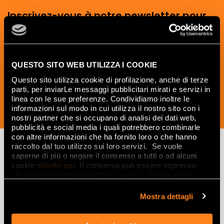
Inscrivez-vous à notre newsletter pour
recevoir les nouveautés, les mises à jour
et les idées créatives relatives au
monde des céramiques et du design
d'intérieur.
QUESTO SITO WEB UTILIZZA I COOKIE
Questo sito utilizza cookie di profilazione, anche di terze
parti, per inviarLe messaggi pubblicitari mirati e servizi in
linea con le sue preferenze. Condividiamo inoltre le
informazioni sul modo in cui utilizza il nostro sito con i
SOUSCRIVEZ MAINTENANT
nostri partner che si occupano di analisi dei dati web,
pubblicità e social media i quali potrebbero combinarle
con altre informazioni che ha fornito loro o che hanno
raccolto dal tuo utilizzo sui loro servizi. Se vuole
saperne di più o negare il consenso a tutti o ad alcuni
cookie
clicchi qui
. Il consenso può essere espresso
Lasciati
cliccando sul tasto “Accetta i cookie”. Se non vuole i
ispirare
cookie di profilazione può negare il consenso sul tasto
“Rifiuta".
Mostra dettagli
da ambienti
ed effetti