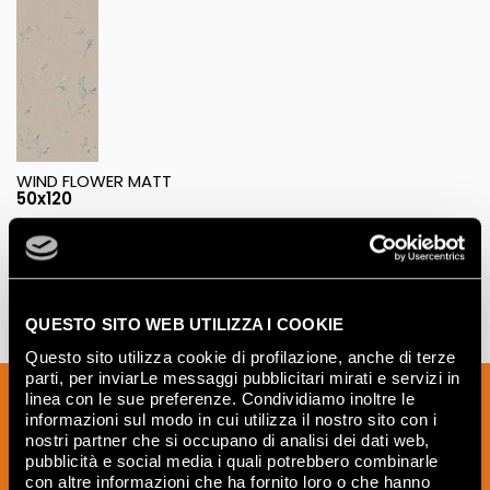
WIND FLOWER MATT
50x120
QUESTO SITO WEB UTILIZZA I COOKIE
Questo sito utilizza cookie di profilazione, anche di terze
parti, per inviarLe messaggi pubblicitari mirati e servizi in
Inscrivez-vous à notre newsletter pour
linea con le sue preferenze. Condividiamo inoltre le
informazioni sul modo in cui utilizza il nostro sito con i
recevoir les nouveautés, les mises à jour
nostri partner che si occupano di analisi dei dati web,
et les idées créatives relatives au
pubblicità e social media i quali potrebbero combinarle
monde des céramiques et du design
con altre informazioni che ha fornito loro o che hanno