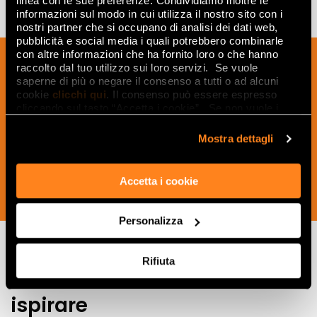
linea con le sue preferenze. Condividiamo inoltre le
informazioni sul modo in cui utilizza il nostro sito con i
nostri partner che si occupano di analisi dei dati web,
pubblicità e social media i quali potrebbero combinarle
con altre informazioni che ha fornito loro o che hanno
Inscrivez-vous à notre newsletter pour
raccolto dal tuo utilizzo sui loro servizi. Se vuole
recevoir les nouveautés, les mises à jour
saperne di più o negare il consenso a tutti o ad alcuni
et les idées créatives relatives au
cookie
clicchi qui
. Il consenso può essere espresso
cliccando sul tasto “Accetta i cookie”. Se non vuole i
monde des céramiques et du design
cookie di profilazione può negare il consenso sul tasto
d'intérieur.
“Rifiuta".
Mostra dettagli
Accetta i cookie
SOUSCRIVEZ MAINTENANT
Personalizza
Rifiuta
Lasciati
ispirare