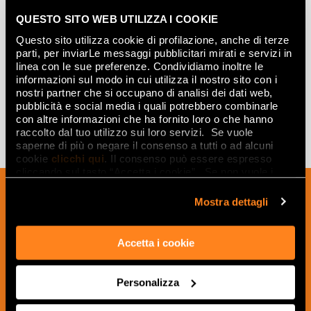
QUESTO SITO WEB UTILIZZA I COOKIE
SCIARA GRES
SCIARA GRES ROUND
MACROMOSAICO
Questo sito utilizza cookie di profilazione, anche di terze
MOSAICO MATT R10
ANTICATO MATT R10
29,5x35
parti, per inviarLe messaggi pubblicitari mirati e servizi in
30x30
linea con le sue preferenze. Condividiamo inoltre le
informazioni sul modo in cui utilizza il nostro sito con i
nostri partner che si occupano di analisi dei dati web,
pubblicità e social media i quali potrebbero combinarle
con altre informazioni che ha fornito loro o che hanno
raccolto dal tuo utilizzo sui loro servizi. Se vuole
saperne di più o negare il consenso a tutti o ad alcuni
cookie
clicchi qui
. Il consenso può essere espresso
cliccando sul tasto “Accetta i cookie”. Se non vuole i
cookie di profilazione può negare il consenso sul tasto
Inscrivez-vous à notre newsletter pour
“Rifiuta".
Mostra dettagli
recevoir les nouveautés, les mises à jour
et les idées créatives relatives au
monde des céramiques et du design
Accetta i cookie
d'intérieur.
Personalizza