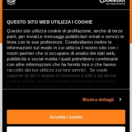
d'intérieur.
QUESTO SITO WEB UTILIZZA I COOKIE
Questo sito utilizza cookie di profilazione, anche di terze
SOUSCRIVEZ MAINTENANT
parti, per inviarLe messaggi pubblicitari mirati e servizi in
linea con le sue preferenze. Condividiamo inoltre le
informazioni sul modo in cui utilizza il nostro sito con i
nostri partner che si occupano di analisi dei dati web,
pubblicità e social media i quali potrebbero combinarle
con altre informazioni che ha fornito loro o che hanno
Lasciati
raccolto dal tuo utilizzo sui loro servizi. Se vuole
ispirare
saperne di più o negare il consenso a tutti o ad alcuni
cookie
clicchi qui
. Il consenso può essere espresso
da ambienti
cliccando sul tasto “Accetta i cookie”. Se non vuole i
cookie di profilazione può negare il consenso sul tasto
ed effetti
“Rifiuta".
Mostra dettagli
Effetti
Accetta i cookie
Gres porcellanato effetto marmo
Gres porcellanato effetto legno