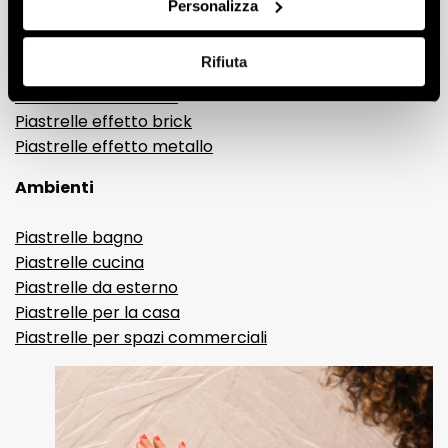
Personalizza
Gres porcellanato effetto pietra
Gres porcellanato effetto resina e cemento
Rifiuta
Piastrelle 3D
Piastrelle decorative
Piastrelle effetto brick
Piastrelle effetto metallo
Ambienti
Piastrelle bagno
Piastrelle cucina
Piastrelle da esterno
Piastrelle per la casa
Piastrelle per spazi commerciali