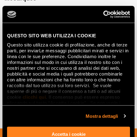
GREY BAR MOSAICO
GREY MOSAICO
30,5x30,5
30,5x30,5
QUESTO SITO WEB UTILIZZA I COOKIE
Questo sito utilizza cookie di profilazione, anche di terze
Decorations
parti, per inviarLe messaggi pubblicitari mirati e servizi in
linea con le sue preferenze. Condividiamo inoltre le
informazioni sul modo in cui utilizza il nostro sito con i
nostri partner che si occupano di analisi dei dati web,
pubblicità e social media i quali potrebbero combinarle
CANVAS STEEL INSERTO
con altre informazioni che ha fornito loro o che hanno
25x75
raccolto dal tuo utilizzo sui loro servizi. Se vuole
saperne di più o negare il consenso a tutti o ad alcuni
cookie
clicchi qui
. Il consenso può essere espresso
cliccando sul tasto “Accetta i cookie”. Se non vuole i
cookie di profilazione può negare il consenso sul tasto
“Rifiuta".
Mostra dettagli
Accetta i cookie