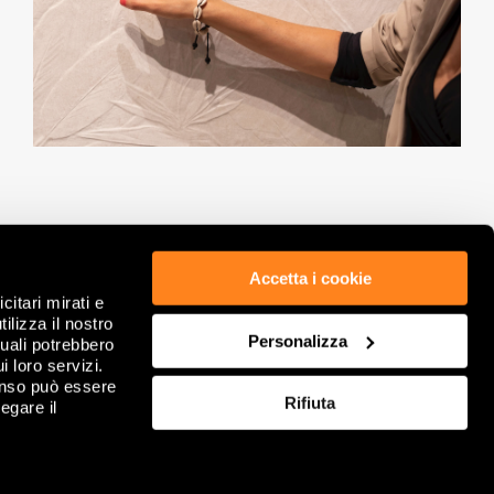
Accetta i cookie
citari mirati e
ÉTHIQUE ET CONFORMITÉ
POLITIQUE DE CONFIDENTIALITÉ
ilizza il nostro
GDPR
COOKIE
Personalizza
quali potrebbero
NOTES LÉGALES
REVOIR VOS CHOIX DE COOKIES
i loro servizi.
INFORMATIONS SOCIÉTÉ
FAQ
enso può essere
Rifiuta
DITIONS GÉNÉRALES DE VENTE
egare il
CONTACTS