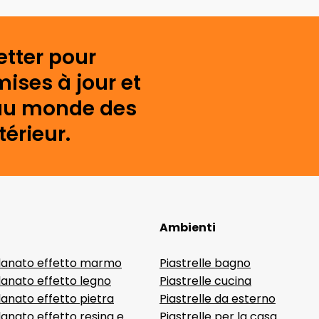
etter pour
mises à jour et
s au monde des
érieur.
Ambienti
lanato effetto marmo
Piastrelle bagno
lanato effetto legno
Piastrelle cucina
anato effetto pietra
Piastrelle da esterno
anato effetto resina e
Piastrelle per la casa