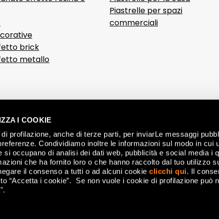
Piastrelle per spazi
D
commerciali
ecorative
fetto brick
ffetto metallo
ZZA I COOKIE
di profilazione, anche di terze parti, per inviarLe messaggi pubbli
preferenze. Condividiamo inoltre le informazioni sul modo in cui ut
he si occupano di analisi dei dati web, pubblicità e social media i 
azioni che ha fornito loro o che hanno raccolto dal tuo utilizzo su
negare il consenso a tutti o ad alcuni cookie
clicchi qui
. Il cons
CON
o “Accetta i cookie”. Se non vuole i cookie di profilazione può n
".
nese (MO) Italy - P.IVA 00179660360