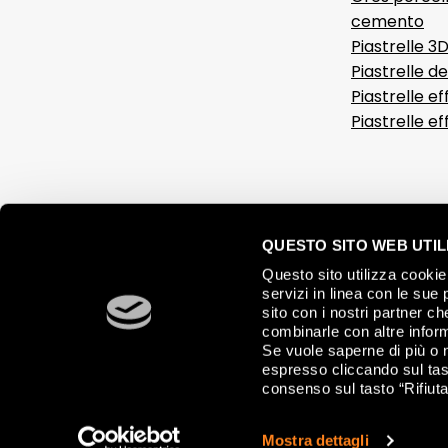
cemento
Piastrelle 3
Piastrelle d
Piastrelle ef
Piastrelle e
QUESTO SITO WEB UTILI
Questo sito utilizza cookie 
servizi in linea con le sue 
sito con i nostri partner c
combinarle con altre inform
Se vuole saperne di più o 
espresso cliccando sul tast
consenso sul tasto “Rifiuta
© 2026 FAP CERAMICHE, Via Ghiarola Nuova, 44 - 41042 Fiorano Mode
Mostra dettagli