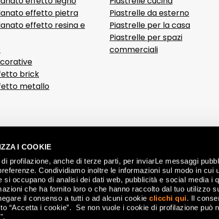
lanato effetto legno
Piastrelle cucina
anato effetto pietra
Piastrelle da esterno
anato effetto resina e
Piastrelle per la casa
Piastrelle per spazi
D
commerciali
ecorative
fetto brick
ffetto metallo
ZZA I COOKIE
di profilazione, anche di terze parti, per inviarLe messaggi pubbli
preferenze. Condividiamo inoltre le informazioni sul modo in cui ut
he si occupano di analisi dei dati web, pubblicità e social media i 
azioni che ha fornito loro o che hanno raccolto dal tuo utilizzo su
negare il consenso a tutti o ad alcuni cookie
clicchi qui
. Il cons
CON
o “Accetta i cookie”. Se non vuole i cookie di profilazione può n
".