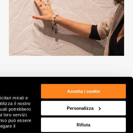
Accetta i cookie
citari mirati e
ÉTHIQUE ET CONFORMITÉ
POLITIQUE DE CONFIDENTIALITÉ
ilizza il nostro
GDPR
COOKIE
Personalizza
quali potrebbero
NOTES LÉGALES
REVOIR VOS CHOIX DE COOKIES
i loro servizi.
INFORMATIONS SOCIÉTÉ
FAQ
enso può essere
Rifiuta
DITIONS GÉNÉRALES DE VENTE
egare il
CONTACTS