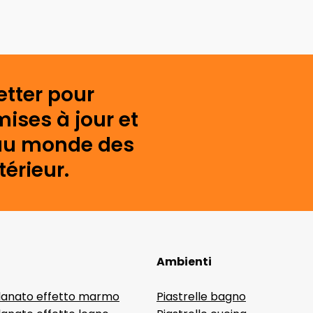
etter pour
mises à jour et
s au monde des
érieur.
Ambienti
lanato effetto marmo
Piastrelle bagno