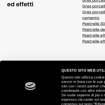
Gres porcel
ed effetti
Gres porcell
Gres porcell
cemento
Piastrelle 3
Piastrelle d
Piastrelle ef
Piastrelle e
QUESTO SITO WEB UTILI
Questo sito utilizza cookie 
servizi in linea con le sue 
sito con i nostri partner c
combinarle con altre inform
Se vuole saperne di più o 
espresso cliccando sul tast
consenso sul tasto “Rifiuta