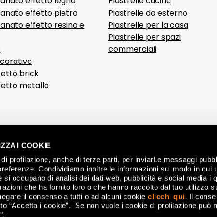
lanato effetto legno
Piastrelle cucina
anato effetto pietra
Piastrelle da esterno
anato effetto resina e
Piastrelle per la casa
Piastrelle per spazi
D
commerciali
ecorative
fetto brick
ffetto metallo
ZZA I COOKIE
di profilazione, anche di terze parti, per inviarLe messaggi pubbli
preferenze. Condividiamo inoltre le informazioni sul modo in cui ut
he si occupano di analisi dei dati web, pubblicità e social media i 
azioni che ha fornito loro o che hanno raccolto dal tuo utilizzo su
negare il consenso a tutti o ad alcuni cookie
clicchi qui
. Il cons
CON
o “Accetta i cookie”. Se non vuole i cookie di profilazione può n
".