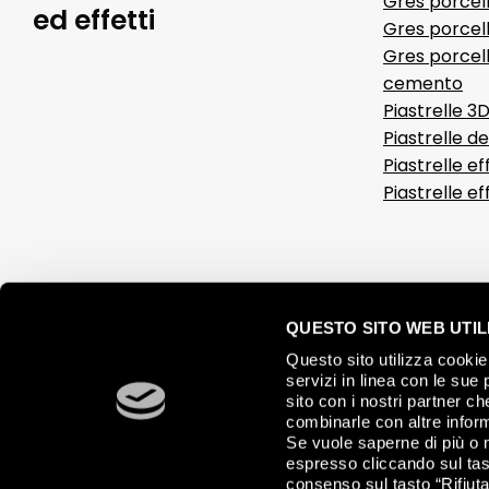
Gres porcel
ed effetti
Gres porcell
Gres porcell
cemento
Piastrelle 3
Piastrelle d
Piastrelle ef
Piastrelle e
QUESTO SITO WEB UTILI
Questo sito utilizza cookie 
servizi in linea con le sue 
sito con i nostri partner c
combinarle con altre inform
Se vuole saperne di più o 
espresso cliccando sul tast
consenso sul tasto “Rifiuta