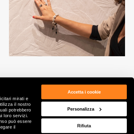
Accetta i cookie
citari mirati e
ÉTHIQUE ET CONFORMITÉ
POLITIQUE DE CONFIDENTIALITÉ
ilizza il nostro
GDPR
COOKIE
Personalizza
quali potrebbero
NOTES LÉGALES
REVOIR VOS CHOIX DE COOKIES
i loro servizi.
INFORMATIONS SOCIÉTÉ
FAQ
enso può essere
Rifiuta
DITIONS GÉNÉRALES DE VENTE
egare il
CONTACTS