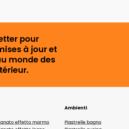
etter pour
mises à jour et
s au monde des
érieur.
Ambienti
lanato effetto marmo
Piastrelle bagno